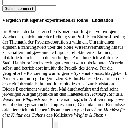
Vergleich mit eigener experimenteller Reihe "Endstation"
Im Bereich der künstlerischen Konzeption fing ich vor einigen
Wochen an, mich unter der Leitung von Prof. Ellen Sturm-Loeding
der Thematik der Psychogeografie zu widmen. Um mir einen
eigenen Erfahrungswert über die bloße Wissensvermittlung hinaus
zu schaffen und gewonnene Impulse reflektieren zu können,
platzierte ich mich – in der vorherigen Annahme, ich würde die
Stadt Hamburg bereits recht gut kennen – in unbekannten Vierteln
selbst und betrieb dort intuitiv die Praktik des
dérive
. Für die
geografische Platzierung war folgende Systematik ausschlaggebend:
An der von mir regulär genutzten S-Bahn-Haltestelle nahm ich die
erste einfahrende Bahn und fuhr mit dieser bis zur Endstation.
Dieses Experiment wurde drei Mal durchgeführt und fand seine
jeweiligen Ausgangspunkte an den Haltestellen
Harburg Rathaus
,
Wedel
und
Elbgaustraße
. Für die nachträgliche Aufbereitung sowie
Verarbeitung gesammelter Impressionen, Gedanken und Erlebnisse
orientierte ich mich ebenfalls an einem Appell aus dem
Manifest für
eine Kultur des Gehen
s des Kollektivs
Wrights & Site
s:
+