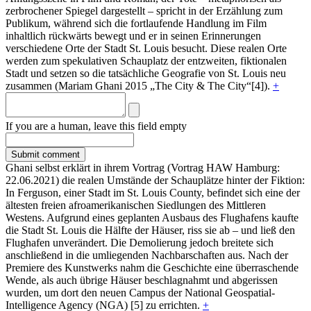
zerbrochener Spiegel dargestellt – spricht in der Erzählung zum
Publikum, während sich die fortlaufende Handlung im Film
inhaltlich rückwärts bewegt und er in seinen Erinnerungen
verschiedene Orte der Stadt St. Louis besucht. Diese realen Orte
werden zum spekulativen Schauplatz der entzweiten, fiktionalen
Stadt und setzen so die tatsächliche Geografie von St. Louis neu
zusammen (Mariam Ghani 2015 „The City & The City“[4]).
+
If you are a human, leave this field empty
Ghani selbst erklärt in ihrem Vortrag (Vortrag HAW Hamburg:
22.06.2021) die realen Umstände der Schauplätze hinter der Fiktion:
In Ferguson, einer Stadt im St. Louis County, befindet sich eine der
ältesten freien afroamerikanischen Siedlungen des Mittleren
Westens. Aufgrund eines geplanten Ausbaus des Flughafens kaufte
die Stadt St. Louis die Hälfte der Häuser, riss sie ab – und ließ den
Flughafen unverändert. Die Demolierung jedoch breitete sich
anschließend in die umliegenden Nachbarschaften aus. Nach der
Premiere des Kunstwerks nahm die Geschichte eine überraschende
Wende, als auch übrige Häuser beschlagnahmt und abgerissen
wurden, um dort den neuen Campus der National Geospatial-
Intelligence Agency (NGA) [5] zu errichten.
+