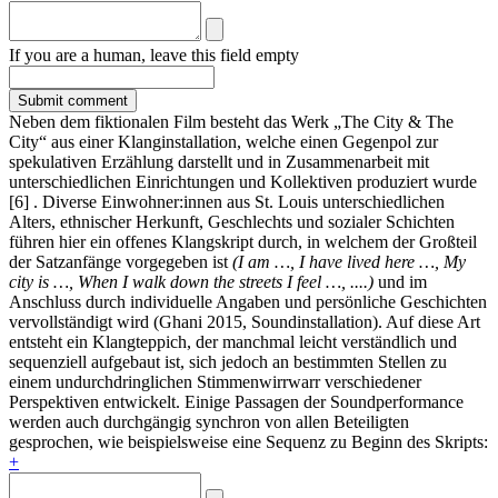
If you are a human, leave this field empty
Neben dem fiktionalen Film besteht das Werk „The City & The
City“ aus einer Klanginstallation, welche einen Gegenpol zur
spekulativen Erzählung darstellt und in Zusammenarbeit mit
unterschiedlichen Einrichtungen und Kollektiven produziert wurde
[6] . Diverse Einwohner:innen aus St. Louis unterschiedlichen
Alters, ethnischer Herkunft, Geschlechts und sozialer Schichten
führen hier ein offenes Klangskript durch, in welchem der Großteil
der Satzanfänge vorgegeben ist
(I am …, I have lived here …, My
city is …, When I walk down the streets I feel …, ....)
und im
Anschluss durch individuelle Angaben und persönliche Geschichten
vervollständigt wird (Ghani 2015, Soundinstallation). Auf diese Art
entsteht ein Klangteppich, der manchmal leicht verständlich und
sequenziell aufgebaut ist, sich jedoch an bestimmten Stellen zu
einem undurchdringlichen Stimmenwirrwarr verschiedener
Perspektiven entwickelt. Einige Passagen der Soundperformance
werden auch durchgängig synchron von allen Beteiligten
gesprochen, wie beispielsweise eine Sequenz zu Beginn des Skripts:
+