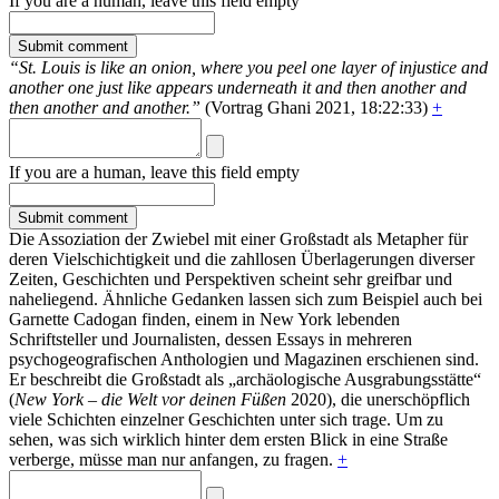
If you are a human, leave this field empty
“St. Louis is like an onion, where you peel one layer of injustice and
another one just like appears underneath it and then another and
then another and another.”
(Vortrag Ghani 2021, 18:22:33)
+
If you are a human, leave this field empty
Die Assoziation der Zwiebel mit einer Großstadt als Metapher für
deren Vielschichtigkeit und die zahllosen Überlagerungen diverser
Zeiten, Geschichten und Perspektiven scheint sehr greifbar und
naheliegend. Ähnliche Gedanken lassen sich zum Beispiel auch bei
Garnette Cadogan finden, einem in New York lebenden
Schriftsteller und Journalisten, dessen Essays in mehreren
psychogeografischen Anthologien und Magazinen erschienen sind.
Er beschreibt die Großstadt als „archäologische Ausgrabungsstätte“
(
New York – die Welt vor deinen Füßen
2020), die unerschöpflich
viele Schichten einzelner Geschichten unter sich trage. Um zu
sehen, was sich wirklich hinter dem ersten Blick in eine Straße
verberge, müsse man nur anfangen, zu fragen.
+