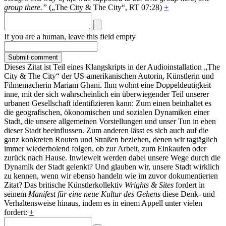
group there.”
(„The City & The City“, RT 07:28)
+
If you are a human, leave this field empty
Dieses Zitat ist Teil eines Klangskripts in der Audioinstallation „The
City & The City“ der US-amerikanischen Autorin, Künstlerin und
Filmemacherin Mariam Ghani. Ihm wohnt eine Doppeldeutigkeit
inne, mit der sich wahrscheinlich ein überwiegender Teil unserer
urbanen Gesellschaft identifizieren kann: Zum einen beinhaltet es
die geografischen, ökonomischen und sozialen Dynamiken einer
Stadt, die unsere allgemeinen Vorstellungen und unser Tun in eben
dieser Stadt beeinflussen. Zum anderen lässt es sich auch auf die
ganz konkreten Routen und Straßen beziehen, denen wir tagtäglich
immer wiederholend folgen, ob zur Arbeit, zum Einkaufen oder
zurück nach Hause. Inwieweit werden dabei unsere Wege durch die
Dynamik der Stadt gelenkt? Und glauben wir, unsere Stadt wirklich
zu kennen, wenn wir ebenso handeln wie im zuvor dokumentierten
Zitat? Das britische Künstlerkollektiv
Wrights & Sites
fordert in
seinem
Manifest für eine neue Kultur des Gehens
diese Denk- und
Verhaltensweise hinaus, indem es in einem Appell unter vielen
fordert:
+