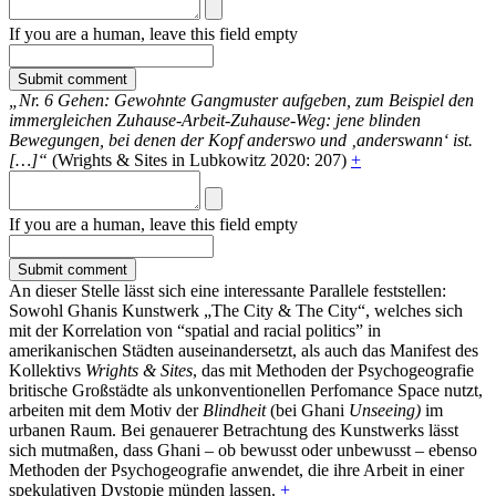
If you are a human, leave this field empty
„Nr. 6 Gehen: Gewohnte Gangmuster aufgeben, zum Beispiel den
immergleichen Zuhause-Arbeit-Zuhause-Weg: jene blinden
Bewegungen, bei denen der Kopf anderswo und ‚anderswann‘ ist.
[…]“
(Wrights & Sites in Lubkowitz 2020: 207)
+
If you are a human, leave this field empty
An dieser Stelle lässt sich eine interessante Parallele feststellen:
Sowohl Ghanis Kunstwerk „The City & The City“, welches sich
mit der Korrelation von “spatial and racial politics” in
amerikanischen Städten auseinandersetzt, als auch das Manifest des
Kollektivs
Wrights & Sites
, das mit Methoden der Psychogeografie
britische Großstädte als unkonventionellen Perfomance Space nutzt,
arbeiten mit dem Motiv der
Blindheit
(bei Ghani
Unseeing)
im
urbanen Raum. Bei genauerer Betrachtung des Kunstwerks lässt
sich mutmaßen, dass Ghani – ob bewusst oder unbewusst – ebenso
Methoden der Psychogeografie anwendet, die ihre Arbeit in einer
spekulativen Dystopie münden lassen.
+