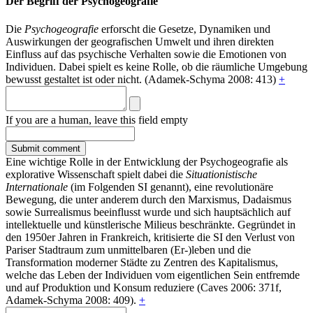
Der Begriff der Psychogeografie
Die
Psychogeografie
erforscht die Gesetze, Dynamiken und
Auswirkungen der geografischen Umwelt und ihren direkten
Einfluss auf das psychische Verhalten sowie die Emotionen von
Individuen. Dabei spielt es keine Rolle, ob die räumliche Umgebung
bewusst gestaltet ist oder nicht. (Adamek-Schyma 2008: 413)
+
If you are a human, leave this field empty
Eine wichtige Rolle in der Entwicklung der Psychogeografie als
explorative Wissenschaft spielt dabei die
Situationistische
Internationale
(im Folgenden SI genannt), eine revolutionäre
Bewegung, die unter anderem durch den Marxismus, Dadaismus
sowie Surrealismus beeinflusst wurde und sich hauptsächlich auf
intellektuelle und künstlerische Milieus beschränkte. Gegründet in
den 1950er Jahren in Frankreich, kritisierte die SI den Verlust von
Pariser Stadtraum zum unmittelbaren (Er-)leben und die
Transformation moderner Städte zu Zentren des Kapitalismus,
welche das Leben der Individuen vom eigentlichen Sein entfremde
und auf Produktion und Konsum reduziere (Caves 2006: 371f,
Adamek-Schyma 2008: 409).
+