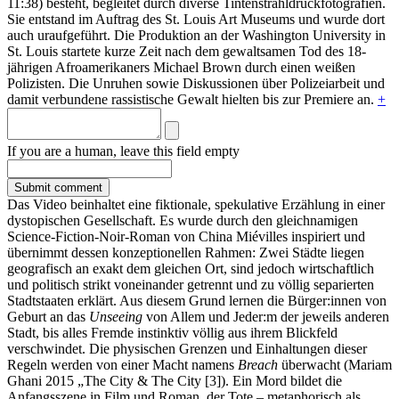
11:38) besteht, begleitet durch diverse Tintenstrahldruckfotografien.
Sie entstand im Auftrag des St. Louis Art Museums und wurde dort
auch uraufgeführt. Die Produktion an der Washington University in
St. Louis startete kurze Zeit nach dem gewaltsamen Tod des 18-
jährigen Afroamerikaners Michael Brown durch einen weißen
Polizisten. Die Unruhen sowie Diskussionen über Polizeiarbeit und
damit verbundene rassistische Gewalt hielten bis zur Premiere an.
+
If you are a human, leave this field empty
Das Video beinhaltet eine fiktionale, spekulative Erzählung in einer
dystopischen Gesellschaft. Es wurde durch den gleichnamigen
Science-Fiction-Noir-Roman von China Miévilles inspiriert und
übernimmt dessen konzeptionellen Rahmen: Zwei Städte liegen
geografisch an exakt dem gleichen Ort, sind jedoch wirtschaftlich
und politisch strikt voneinander getrennt und zu völlig separierten
Stadtstaaten erklärt. Aus diesem Grund lernen die Bürger:innen von
Geburt an das
Unseeing
von Allem und Jeder:m der jeweils anderen
Stadt, bis alles Fremde instinktiv völlig aus ihrem Blickfeld
verschwindet. Die physischen Grenzen und Einhaltungen dieser
Regeln werden von einer Macht namens
Breach
überwacht (Mariam
Ghani 2015 „The City & The City [3]). Ein Mord bildet die
Anfangsszene in Film und Roman, der Tote – metaphorisch als